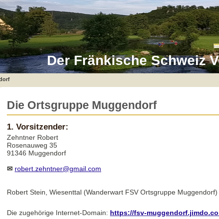
Der Fränkische Schweiz V
dorf
Die Ortsgruppe Muggendorf
1. Vorsitzender:
Zehntner Robert
Rosenauweg 35
91346 Muggendorf
✉
robert.zehntner@gmail.com
Robert Stein, Wiesenttal (Wanderwart FSV Ortsgruppe Muggendorf
Die zugehörige Internet-Domain:
https://fsv-muggendorf.jimdo.c