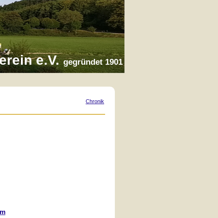
erein e.V.
gegründet 1901
Chronik
)
om