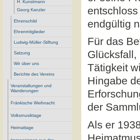
H. Kunstmann
entschloss
Georg Kanzler
endgültig 
Ehrenschild
Ehrenmitglieder
Für das Be
Ludwig-Müller-Stiftung
Glücksfall
Satzung
Wir über uns
Tätigkeit w
Berichte des Vereins
Hingabe de
Veranstaltungen und
Erforschun
Wanderungen
Fränkische Weihnacht
der Sammlu
Volksmusiktage
Als er 193
Heimattage
Heimatmus
Impressionen aus der