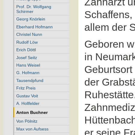
Zahnarzt u
Prof. Dr. Wolfgang
Schaffens,
Schirmer
Georg Knörlein
allem der S
Eberhard Hofmann
Christel Nunn
Geboren w
Rudolf Löw
Erich Döttl
in Neumark
Josef Seitz
Hans Weisel
Geburtsort 
G. Hofmann
der Grabstä
Tausendpfund
Fritz Preis
Ruhestätte.
Gustav Voit
A. Hollfelder
Zahnmedizi
Anton Buchner
Hüttenbach 
Von Pölnitz
Max von Aufsess
er seine Fr