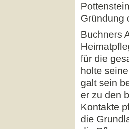
Pottenstein
Gründung d
Buchners A
Heimatpfleg
für die ge
holte sein
galt sein 
er zu den 
Kontakte pf
die Grundla