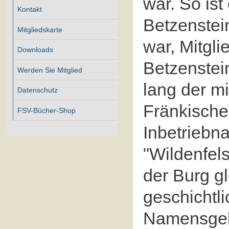
war. So ist
Kontakt
Betzenstei
Mitgliedskarte
war, Mit­gl
Downloads
Betzenstei
Werden Sie Mitglied
lang der mi
Datenschutz
Fränkische
FSV-Bücher-Shop
Inbetriebn
"Wildenfel
der Burg gl
geschichtl
Namensgebu