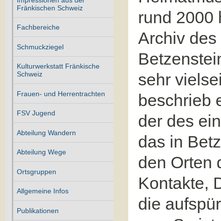
Fränkischen Schweiz
rund 2000 
Fachbereiche
Archiv des
Schmuckziegel
Betzenstei
Kulturwerkstatt Fränkische
sehr vielse
Schweiz
Frauen- und Herrentrachten
beschrieb 
FSV Jugend
der des ei
Abteilung Wandern
das in Betz
Abteilung Wege
den Orten 
Ortsgruppen
Kontakte, 
Allgemeine Infos
die aufspü
Publikationen