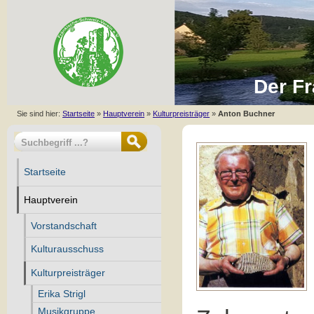
Der Fr
Sie sind hier:
Startseite
»
Hauptverein
»
Kulturpreisträger
»
Anton Buchner
Startseite
Hauptverein
Vorstandschaft
Kulturausschuss
Kulturpreisträger
Erika Strigl
Musikgruppe